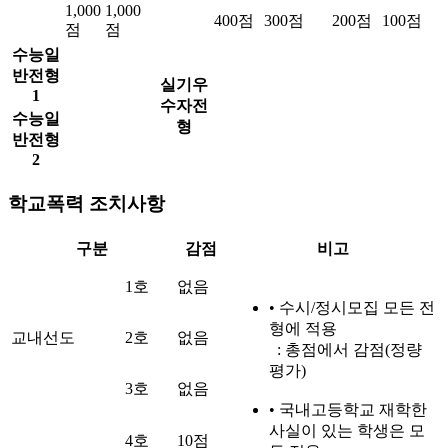
1,000
1,000
400점
300점
200점
100점
점
점
수능일
반전형
실기우
1
수자전
수능일
형
반전형
2
학교폭력 조치사항
구분
감점
비고
1호
없음
• 수시/정시모집 모든 전
형에 적용
교내선도
2호
없음
: 총점에서 감점(정량
평가)
3호
없음
• 국내고등학교 재학한
사실이 있는 학생은 모
4호
10점