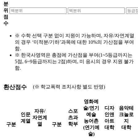
분
위
점
수
※ 수학 선택 구분 없이 지원이 가능하며, 자유/자연계열
의 경우 ‘미적분/기하’과목에 대한 10%의 가산점을 부여
함.
※ 한국사영역은 총점에 가산점을 부여(1~5등급까지는
5점, 6~9등급까지는 2점)하며, 미 응시의 경우 지원 불가
함.
환산점수
(※ 학교폭력 조치사항 별도 반영)
영화예
술/연기
디자
음악테
자유/
스포
인문
예술
인앤
크놀로
자연계
츠과
계열
농어촌
아트
지
열
학부
구분
구분
(연기예
대학
대학
술)