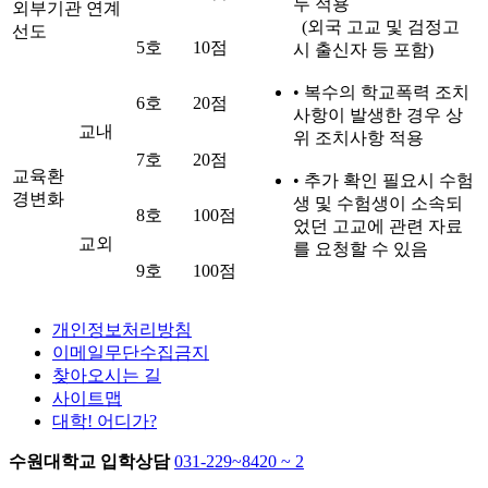
두 적용
외부기관 연계
(외국 고교 및 검정고
선도
5호
10점
시 출신자 등 포함)
• 복수의 학교폭력 조치
6호
20점
사항이 발생한 경우 상
교내
위 조치사항 적용
7호
20점
교육환
• 추가 확인 필요시 수험
경변화
생 및 수험생이 소속되
8호
100점
었던 고교에 관련 자료
교외
를 요청할 수 있음
9호
100점
개인정보처리방침
이메일무단수집금지
찾아오시는 길
사이트맵
대학! 어디가?
수원대학교 입학상담
031-229~8420 ~ 2