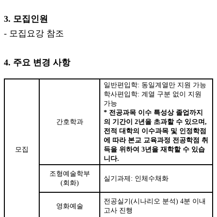
3.
모집인원
- 모집요강 참조
4.
주요 변경 사항
일반편입학
:
동일계열만 지원 가능
학사편입학
:
계열 구분 없이 지원
가능
*
전공과목 이수 특성상 졸업까지
간호학과
의 기간이
2
년을 초과할 수 있으며
,
전적 대학의 이수과목 및 인정학점
에 따라 본교 교육과정 전공학점 취
모집
득을 위하여
3
년을 재학할 수 있습
니다
.
조형예술학부
실기과제
:
인체수채화
(
회화
)
전공실기
(
시나리오 분석
) 4
분 이내
영화예술
고사 진행