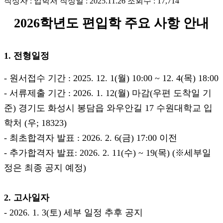
작성자 : 입학처
작성일 : 2025.11.26
조회수 : 17,714
2026
학년도 편입학 주요 사항 안내
1. 전형일정
-
원서접수 기간
: 2025. 12. 1(
월
) 10:00 ~ 12. 4(
목
) 18:00
-
서류제출 기간
: 2026. 1. 12(
월
)
마감
(
우편 도착일 기
준
)
경기도 화성시 봉담읍 와우안길
17
수원대학교 입
학처
(
우
; 18323)
-
최초합격자 발표
: 2026. 2. 6(
금
) 17:00
이전
-
추가합격자 발표
: 2026. 2. 11(
수
) ~ 19(
목
) (
※
세부일
정은 최종 공지 예정
)
2.
고사일자
- 2026. 1. 3(
토
)
세부 일정 추후 공지